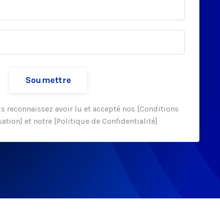
Soumettre
us reconnaissez avoir lu et accepté nos [Conditions
sation] et notre [Politique de Confidentialité]